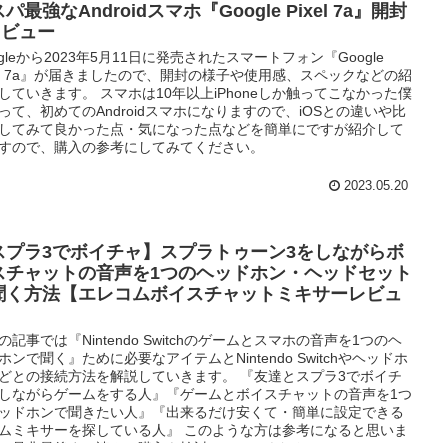
パ最強なAndroidスマホ『Google Pixel 7a』開封
レビュー
ogleから2023年5月11日に発売されたスマートフォン『Google
xel 7a』が届きましたので、開封の様子や使用感、スペックなどの紹
していきます。 スマホは10年以上iPhoneしか触ってこなかった僕
って、初めてのAndroidスマホになりますので、iOSとの違いや比
してみて良かった点・気になった点などを簡単にですが紹介して
すので、購入の参考にしてみてください。
2023.05.20
スプラ3でボイチャ】スプラトゥーン3をしながらボ
スチャットの音声を1つのヘッドホン・ヘッドセット
聞く方法【エレコムボイスチャットミキサーレビュ
】
の記事では『Nintendo Switchのゲームとスマホの音声を1つのヘ
ホンで聞く』ために必要なアイテムとNintendo Switchやヘッドホ
どとの接続方法を解説していきます。 『友達とスプラ3でボイチ
しながらゲームをする人』『ゲームとボイスチャットの音声を1つ
ッドホンで聞きたい人』『出来るだけ安くて・簡単に設定できる
ムミキサーを探している人』 このような方は参考になると思いま
で是非最後まで読んで購入を検討してみてください。