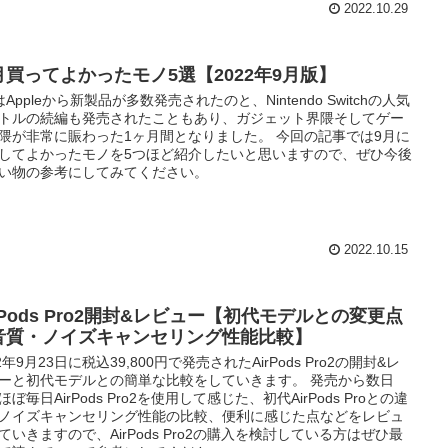
2022.10.29
月買ってよかったモノ5選【2022年9月版】
はAppleから新製品が多数発売されたのと、Nintendo Switchの人気
トルの続編も発売されたこともあり、ガジェット界隈そしてゲー
隈が非常に賑わった1ヶ月間となりました。 今回の記事では9月に
してよかったモノを5つほど紹介したいと思いますので、ぜひ今後
い物の参考にしてみてください。
2022.10.15
rPods Pro2開封&レビュー【初代モデルとの変更点
音質・ノイズキャンセリング性能比較】
22年9月23日に税込39,800円で発売されたAirPods Pro2の開封&レ
ーと初代モデルとの簡単な比較をしていきます。 発売から数日
ほぼ毎日AirPods Pro2を使用して感じた、初代AirPods Proとの違
ノイズキャンセリング性能の比較、便利に感じた点などをレビュ
ていきますので、AirPods Pro2の購入を検討している方はぜひ最