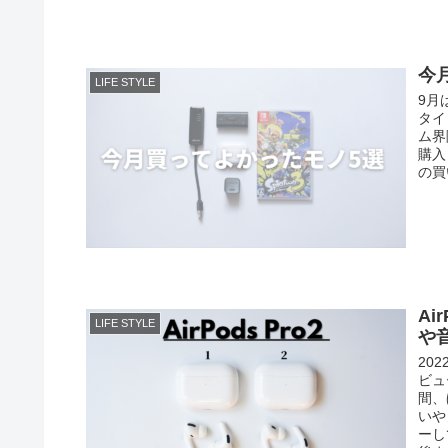
今
LIFE STYLE
9月
タイ
ム界
購入
の買
Ai
LIFE STYLE
や
20
ビュ
間、
いや
ーし