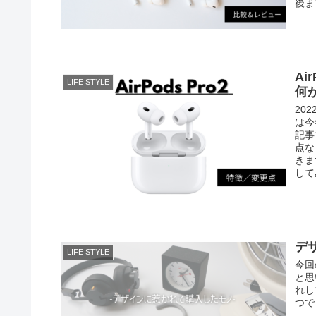
後ま
Ai
LIFE STYLE
何
20
は今
記事
点な
きま
して
デ
LIFE STYLE
今回
と思
れし
つで