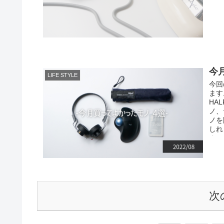
今
LIFE STYLE
今回
ます
HA
ノ、
ノを
しれ
す。
次