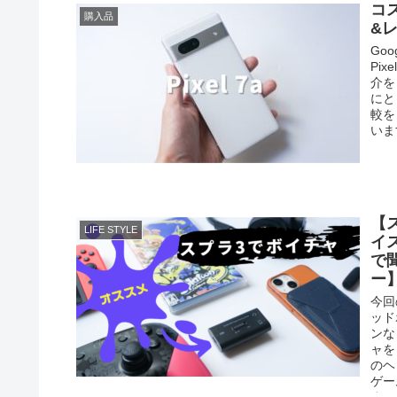
コス
購入品
&
Go
Pi
介を
にと
較を
いま
【
LIFE STYLE
イ
で
ー
今回
ッド
ンな
ャを
のヘ
ゲー
すの