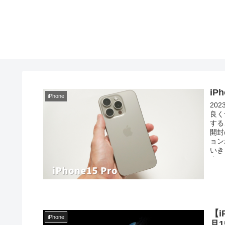
iP
iPhone
20
良く
する
開封
ョン
いき
す。
【i
iPhone
月