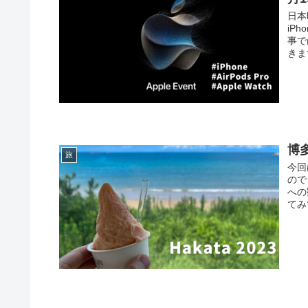
日本
iP
事で
きま
博多
旅
今回
ので
への
てみ