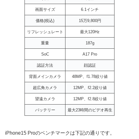
画面サイズ
6.1インチ
価格(税込)
15万9,800円
リフレッシュレート
最大120Hz
重量
187g
SoC
A17 Pro
認証方法
顔認証
背面メインカメラ
48MP、f1.78絞り値
超広角カメラ
12MP、f2.2絞り値
望遠カメラ
12MP、f2.8絞り値
バッテリー
最大23時間のビデオ再生
iPhone15 Proのベンチマークは下記の通りです。