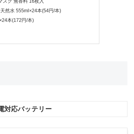
スク 無香料 16枚入
水 555ml×24本(54円/本)
4本(172円/本)
ch充電対応バッテリー