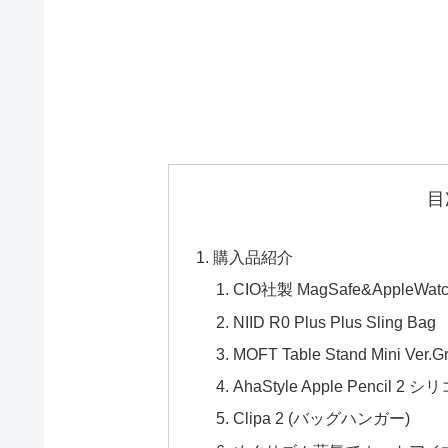
目
購入品紹介
CIO社製 MagSafe&Apple
NIID R0 Plus Plus Sling Bag
MOFT Table Stand Mini Ver.
AhaStyle Apple Penci
Clipa 2 (バッグハンガー)