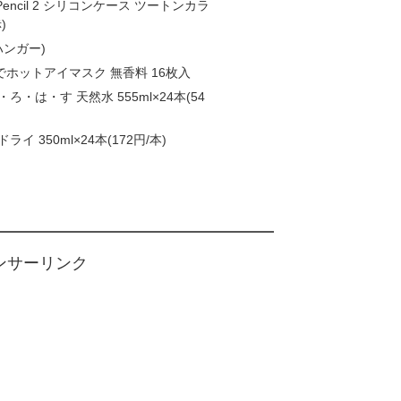
ple Pencil 2 シリコンケース ツートンカラ
)
グハンガー)
ホットアイマスク 無香料 16枚入
ろ・は・す 天然水 555ml×24本(54
イ 350ml×24本(172円/本)
ンサーリンク