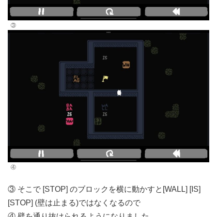
③
④
③ そこで [STOP] のブロックを横に動かすと[WALL] [IS]
[STOP] (壁は止まる)ではなくなるので
④ 壁を通り抜けられるようになりました。