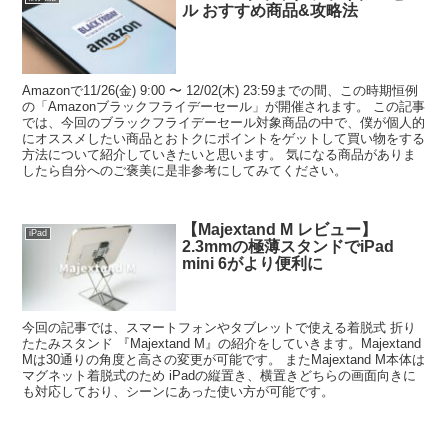
ル おすすめ商品&攻略法
Amazonで11/26(金) 9:00 〜 12/02(木) 23:59までの間、この時期恒例
の「Amazonブラックフライデーセール」が開催されます。 この記事
では、今回のブラックフライデーセール対象商品の中で、僕が個人的
にオススメしたい商品とおトクにポイントをゲットして買い物をする
方法について紹介していきたいと思います。 気になる商品がありま
したら自分へのご褒美に是非参考にしてみてください。
【Majextand M レビュー】
iPad
2.3mmの極薄スタンドでiPad
mini 6がより便利に
今回の記事では、スマートフォンやタブレットで使える着脱式 折り
たたみスタンド 『Majextand M』の紹介をしていきます。Majextand
Mは30通りの角度と高さの変更が可能です。 またMajextand M本体は
マグネット着脱式のため iPadの縦置き、横置きどちらの画面向きに
も対応しており、シーンにあった使い方が可能です。