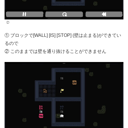
②
① ブロックで[WALL] [IS] [STOP] (壁は止まる)ができてい
るので
② このままでは壁を通り抜けることができません