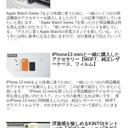
Apple Watch Series 7をより快適に使うために、一緒にいくつかの周
辺機器やアクセサリーを購入しましたので、この記事で紹介していき
たいと思います。 『Apple Watch Series 7を買ったけど周辺機器は何
を買えば良いのだろう？』『使いやすいウォッチバンドを探してい
る』『デスクに置くApple Watchの充電スタンドを探している』 とい
う方には特に参考になると思いますので、ぜひ最後まで読んでいって
ください。
iPhone13 miniと一緒に購入した
iPhone
アクセサリー【MOFT、純正レザ
ーケース、フィルム】
iPhone 13 miniをより快適に使うために、一緒にいくつかの周辺機器
やアクセサリーを購入しましたので、この記事で紹介していきたいと
思います。 『iPhone 13 miniを買ったけど周辺機器やアクセサリーは
何を買えば良いのだろう？』という方の参考になれば幸いです。 僕
がiPhone 13 miniと同時購入したのは、純正レザーケース、MOFT 、
ガラスフィルムです。それぞれのアイテムについて紹介していきま
す。
浮遊感を愉しめるKINTO(キント
LIFE STYLE