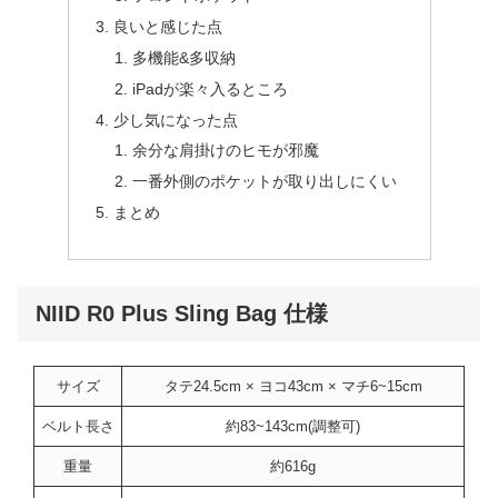
良いと感じた点
多機能&多収納
iPadが楽々入るところ
少し気になった点
余分な肩掛けのヒモが邪魔
一番外側のポケットが取り出しにくい
まとめ
NIID R0 Plus Sling Bag 仕様
サイズ
タテ24.5cm × ヨコ43cm × マチ6~15cm
ベルト長さ
約83~143cm(調整可)
重量
約616g