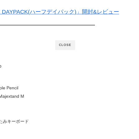
 DAYPACK(ハーフデイパック)」開封&レビュー
CLOSE
p
ple Pencil
jextand M
りたたみキーボード