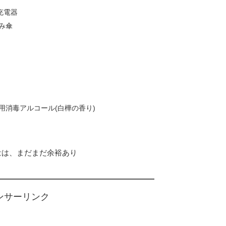
-1充電器
たみ傘
携帯用消毒アルコール(白樺の香り)
容量は、まだまだ余裕あり
ンサーリンク