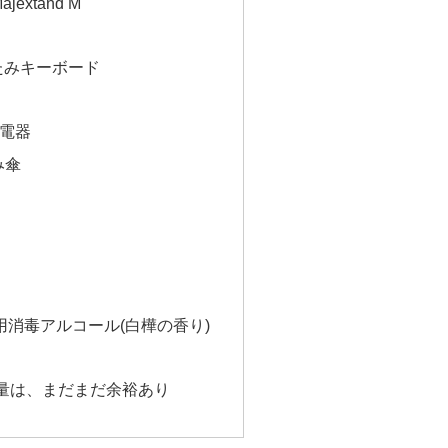
jextand M
たたみキーボード
1充電器
み傘
携帯用消毒アルコール(白樺の香り)
容量は、まだまだ余裕あり