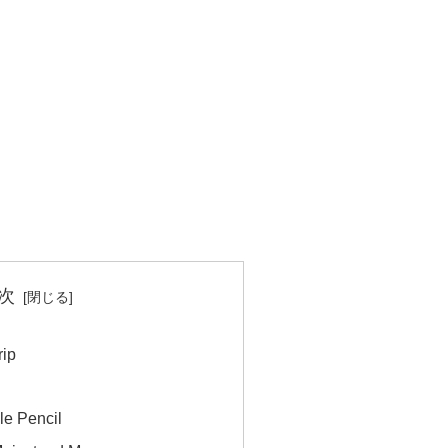
次
ip
le Pencil